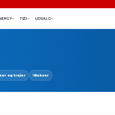
NERGY
TØJ
UDSALG
ker og trøjer
Bukser