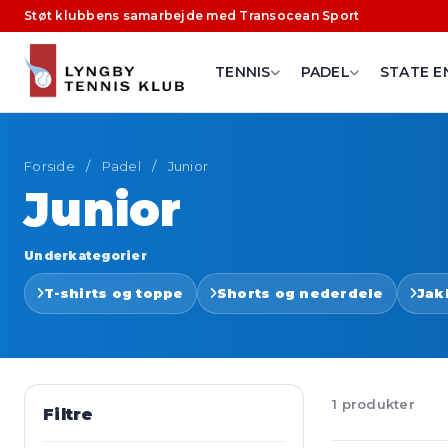
Støt klubbens samarbejde med Transocean Sport
TENNIS
PADEL
STATE E
Forside
/
Padel
/
Junior
Junior
Underkategorier
T-shirts og toppe
Shorts og nederdele
Jak
1 produkter
Filtre