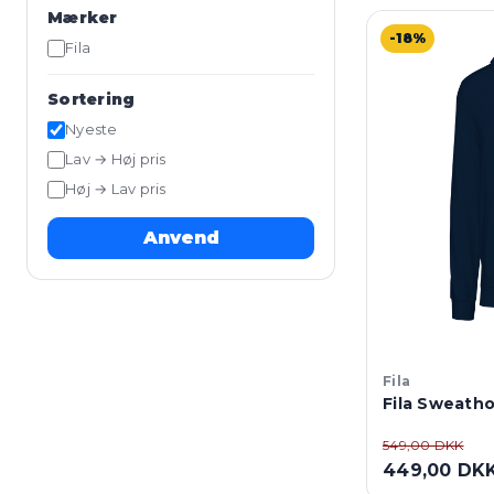
Mærker
-18%
Fila
Sortering
Nyeste
Lav → Høj pris
Høj → Lav pris
Anvend
Fila
Fila Sweatho
549,00 DKK
449,00 DK