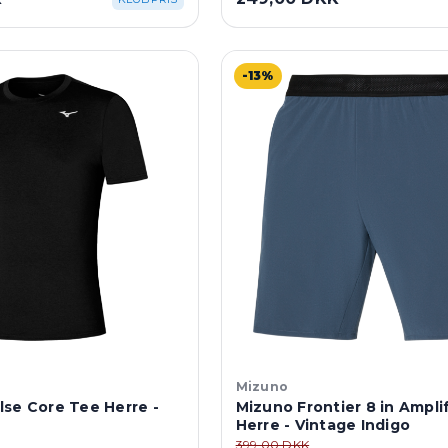
-13%
Mizuno
se Core Tee Herre -
Mizuno Frontier 8 in Ampli
Herre - Vintage Indigo
399,00 DKK