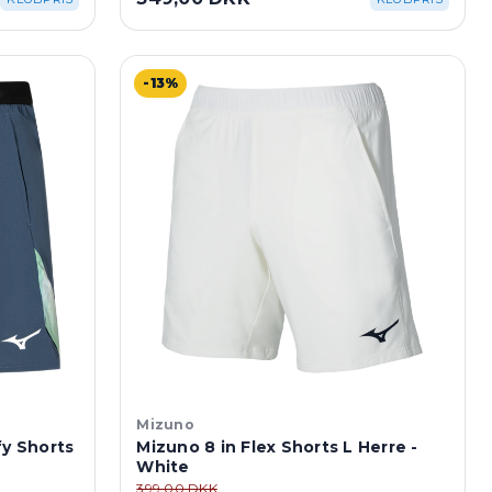
-13%
Mizuno
fy Shorts
Mizuno 8 in Flex Shorts L Herre -
White
399,00 DKK