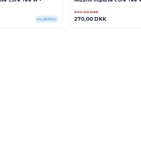
lse Core Tee W -
Mizuno Impulse Core Tee W
300,00 DKK
K
270,00 DKK
KLUBPRIS