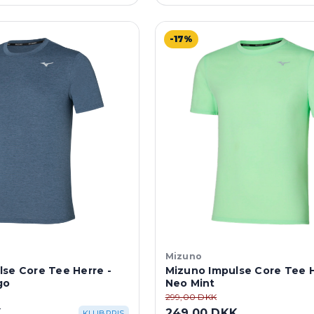
-17%
Mizuno
se Core Tee Herre -
Mizuno Impulse Core Tee H
go
Neo Mint
299,00 DKK
K
249,00 DKK
KLUBPRIS