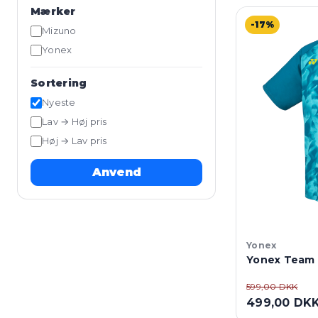
Mærker
-17%
Mizuno
Yonex
Sortering
Nyeste
Lav → Høj pris
Høj → Lav pris
Anvend
Yonex
Yonex Team T
599,00 DKK
499,00 DK