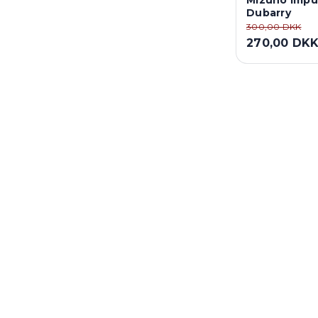
Mizuno Impu
Dubarry
300,00 DKK
270,00 DK