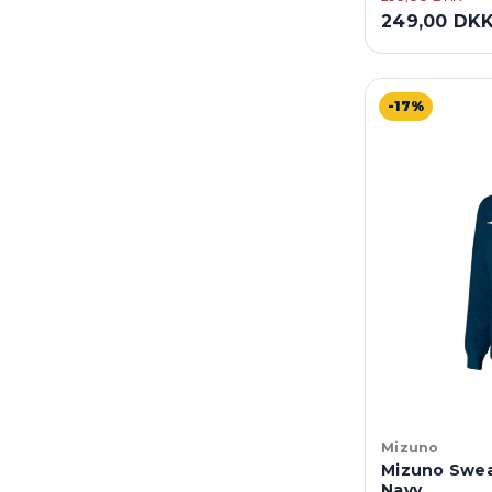
249,00 DK
-17%
Mizuno
Mizuno Swea
Navy