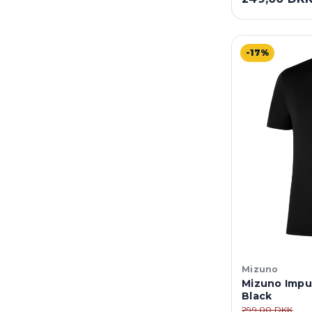
-17%
Mizuno
Mizuno Impul
Black
299,00 DKK