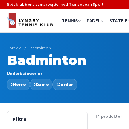
Støt klubbens samarbejde med Transocean Sport
TENNIS
PADEL
STATE E
Forside
/
Badminton
Badminton
Underkategorier
Herre
Dame
Junior
14 produkter
Filtre