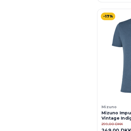
-17%
Mizuno
Mizuno Impul
Vintage Indi
299,00 DKK
249,00 DK