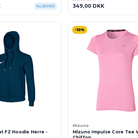
K
349,00 DKK
KLUBPRIS
-10%
Mizuno
t FZ Hoodie Herre -
Mizuno Impulse Core Tee W
Chiffon