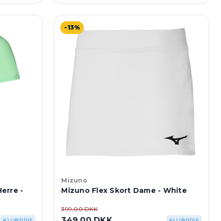
-13%
Mizuno
erre -
Mizuno Flex Skort Dame - White
399,00 DKK
349,00 DKK
KLUBPRIS
KLUBPRIS