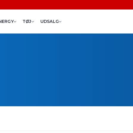
NERGY
TØJ
UDSALG