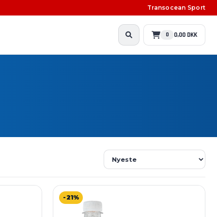
Transocean Sport
0,00 DKK
0
-21%