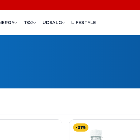
NERGY
TØJ
UDSALG
LIFESTYLE
-21%