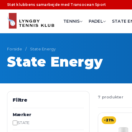
Støt klubbens samarbejde med Transocean Sport
TENNIS
PADEL
STATE E
Forside
/
State Energy
State Energy
7 produkter
Filtre
Mærker
-21%
STATE