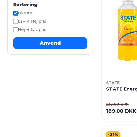
Sortering
Nyeste
Lav → Høj pris
Høj → Lav pris
Anvend
STATE
STATE Energy
239,00 DKK
189,00 DKK
-21%