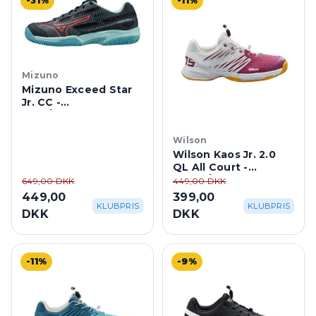
-31%
-11%
Mizuno
Mizuno Exceed Star
Jr. CC -
Blue/Turquoise
Wilson
Wilson Kaos Jr. 2.0
QL All Court -
White/Pink
649,00 DKK
449,00 DKK
449,00
399,00
KLUBPRIS
KLUBPRIS
DKK
DKK
-11%
-9%