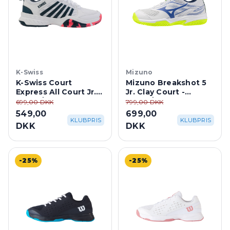
K-Swiss
Mizuno
K-Swiss Court
Mizuno Breakshot 5
Express All Court Jr. -
Jr. Clay Court -
White/Stargazer
White/Dazzling Blue
699,00 DKK
799,00 DKK
549,00
699,00
KLUBPRIS
KLUBPRIS
DKK
DKK
-25%
-25%