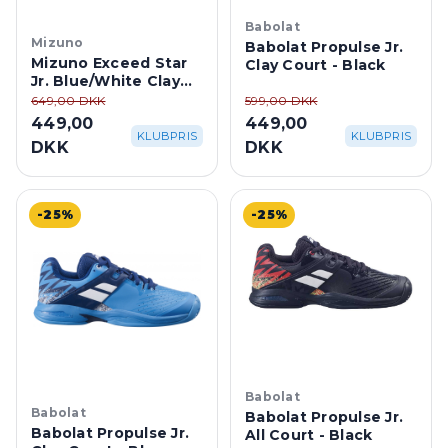
Babolat
Mizuno
Babolat Propulse Jr.
Mizuno Exceed Star
Clay Court - Black
Jr. Blue/White Clay
Court
649,00 DKK
599,00 DKK
449,00
449,00
KLUBPRIS
KLUBPRIS
DKK
DKK
-25%
-25%
Babolat
Babolat
Babolat Propulse Jr.
Babolat Propulse Jr.
All Court - Black