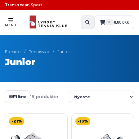
Transocean Sport
0,00 DKK
0
MENU
Forside
/
Tennissko
/
Junior
Junior
Filtre
19 produkter
-21%
-13%