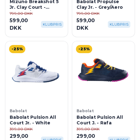
Mizuno Breakshot 5
Babolat Propulse
Jr. Clay Court -
Clay Jr. - Grey/Aero
Vintage/Neo Mint
799,00 DKK
799,00 DKK
599,00
599,00
KLUBPRIS
KLUBPRIS
DKK
DKK
-25%
-25%
Babolat
Babolat
Babolat Pulsion All
Babolat Pulsion All
Court Jr. - White
Court J. - Rafa
399,00 DKK
399,00 DKK
299,00
299,00