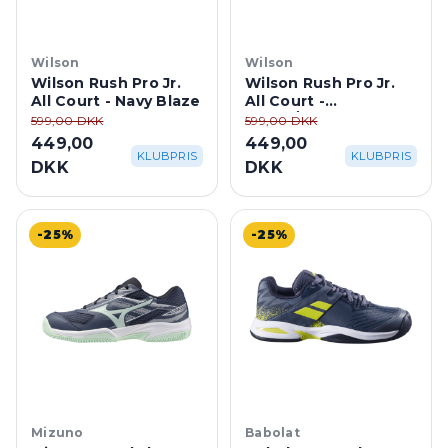
Wilson
Wilson
Wilson Rush Pro Jr.
Wilson Rush Pro Jr.
All Court - Navy Blaze
All Court -
White/Mauveglow
599,00 DKK
599,00 DKK
449,00
449,00
KLUBPRIS
KLUBPRIS
DKK
DKK
-25%
-25%
Mizuno
Babolat