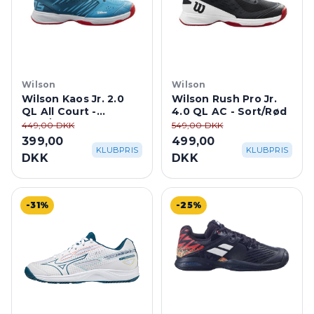
Wilson
Wilson
Wilson Kaos Jr. 2.0
Wilson Rush Pro Jr.
QL All Court -
4.0 QL AC - Sort/Rød
Blue/Coral
449,00 DKK
549,00 DKK
399,00
499,00
KLUBPRIS
KLUBPRIS
DKK
DKK
-31%
-25%