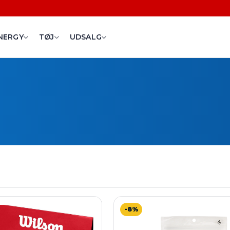
NERGY
TØJ
UDSALG
-8%