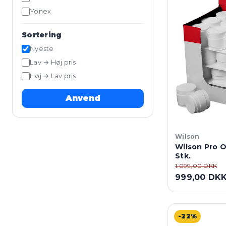
Yonex
Sortering
Nyeste
Lav → Høj pris
Høj → Lav pris
Anvend
Wilson
Wilson Pro O
Stk.
1.099,00 DKK
999,00 DK
-22%