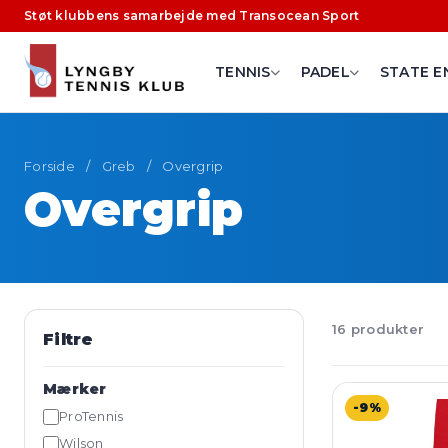
Støt klubbens samarbejde med Transocean Sport
TENNIS
PADEL
STATE E
Forside
/
Greb
/
Overgrip
Overgrip
16 produkter
Filtre
Mærker
-9%
ProTennis
Wilson