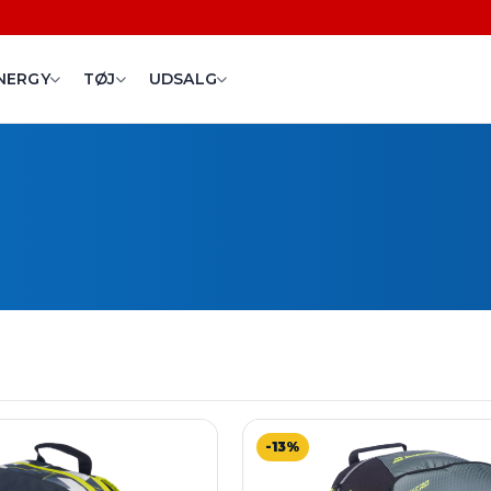
NERGY
TØJ
UDSALG
-13%