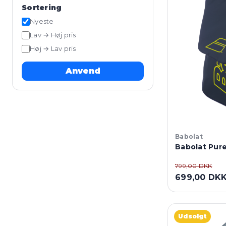
Sortering
Nyeste
Lav → Høj pris
Høj → Lav pris
Anvend
Babolat
Babolat Pur
799,00 DKK
699,00 DK
Udsolgt