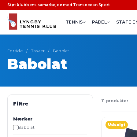
Støt klubbens samarbejde med Transocean Sport
TENNIS
PADEL
STATE E
Forside
/
Tasker
/
Babolat
Babolat
11 produkter
Filtre
Mærker
Udsolgt
Babolat