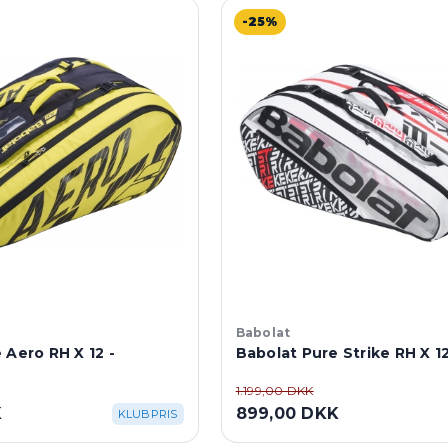
-25%
Babolat
 Aero RH X 12 -
Babolat Pure Strike RH X 1
1.199,00 DKK
K
899,00 DKK
KLUBPRIS