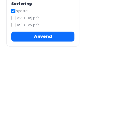
Sortering
Nyeste
Lav → Høj pris
Høj → Lav pris
Anvend