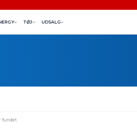
NERGY
TØJ
UDSALG
 fundet.