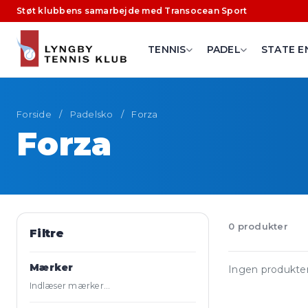
Støt klubbens samarbejde med Transocean Sport
TENNIS
PADEL
STATE E
Forside
/
Padelsko
/
Forza
Forza
0 produkter
Filtre
Mærker
Ingen produkter
Indlæser mærker…