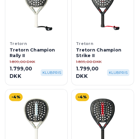
Tretorn
Tretorn
Tretorn Champion
Tretorn Champion
Rally II
Strike II
1.899,00 DKK
1.899,00 DKK
1.799,00
1.799,00
KLUBPRIS
KLUBPRIS
DKK
DKK
-4%
-4%