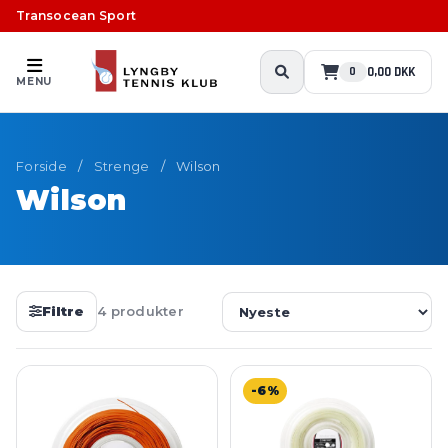
Transocean Sport
0,00 DKK
0
MENU
Forside
/
Strenge
/
Wilson
Wilson
Filtre
4 produkter
-6%