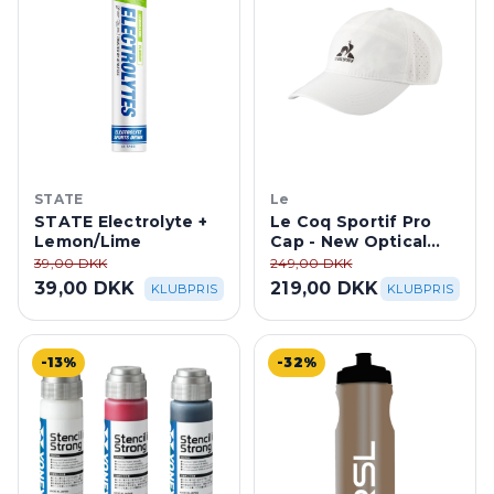
STATE
Le
STATE Electrolyte +
Le Coq Sportif Pro
Lemon/Lime
Cap - New Optical
White
39,00 DKK
249,00 DKK
39,00 DKK
219,00 DKK
KLUBPRIS
KLUBPRIS
-13%
-32%