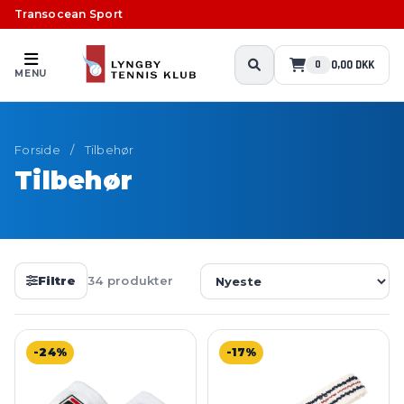
Transocean Sport
0,00 DKK
0
MENU
Forside
/
Tilbehør
Tilbehør
Filtre
34 produkter
-24%
-17%