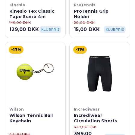
Kinesio
ProTennis
Kinesio Tex Classic
ProTennis Grip
Tape 5cm x 4m
Holder
149,00 DKK
20,00 DKK
129,00 DKK
15,00 DKK
KLUBPRIS
KLUBPRIS
-17%
-11%
Wilson
Incrediwear
Wilson Tennis Ball
Incrediwear
Keychain
Circulation Shorts
449,00 DKK
399,00
30,00 DKK