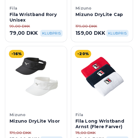
Fila
Mizuno
Fila Wristband Rory
Mizuno DryLite Cap
Unisex
99,00 DKK
179,00 DKK
79,00 DKK
159,00 DKK
KLUBPRIS
KLUBPRIS
-16%
-20%
Mizuno
Fila
Mizuno DryLite Visor
Fila Long Wristband
Arnst (Flere Farver)
179,00 DKK
75,00 DKK