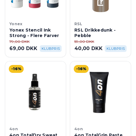
Yonex
RSL
Yonex Stencil Ink
RSL Drikkedunk -
Strong - Flere Farver
Pebble
79,00 DKK
59,00 DKK
69,00 DKK
40,00 DKK
KLUBPRIS
KLUBPRIS
-16%
-16%
4on
4on
4on TotalDry Sweat
4on TotalGrip Paste