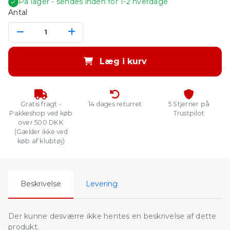
På lager - sendes inden for 1-2 hverdage
✓
Antal
Læg i kurv
Gratis fragt -
14 dages returret
5 Stjerner på
Pakkeshop ved køb
Trustpilot
over 500 DKK
(Gælder ikke ved
køb af klubtøj)
Beskrivelse
Levering
Der kunne desværre ikke hentes en beskrivelse af dette
produkt.